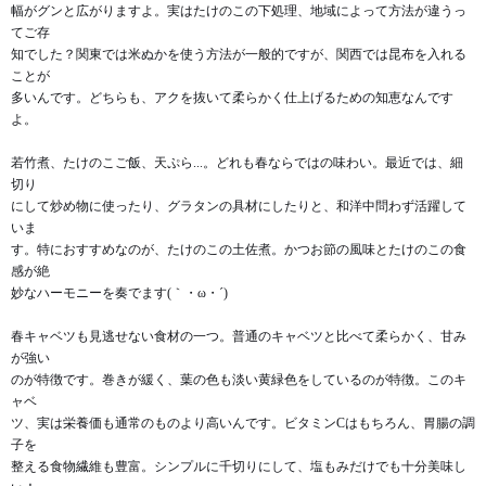
幅がグンと広がりますよ。実はたけのこの下処理、地域によって方法が違うっ
てご存
知でした？関東では米ぬかを使う方法が一般的ですが、関西では昆布を入れる
ことが
多いんです。どちらも、アクを抜いて柔らかく仕上げるための知恵なんです
よ。
若竹煮、たけのこご飯、天ぷら...。どれも春ならではの味わい。最近では、細
切り
にして炒め物に使ったり、グラタンの具材にしたりと、和洋中問わず活躍して
いま
す。特におすすめなのが、たけのこの土佐煮。かつお節の風味とたけのこの食
感が絶
妙なハーモニーを奏でます(｀・ω・´)ゞ
春キャベツも見逃せない食材の一つ。普通のキャベツと比べて柔らかく、甘み
が強い
のが特徴です。巻きが緩く、葉の色も淡い黄緑色をしているのが特徴。このキ
ャベ
ツ、実は栄養価も通常のものより高いんです。ビタミンCはもちろん、胃腸の調
子を
整える食物繊維も豊富。シンプルに千切りにして、塩もみだけでも十分美味し