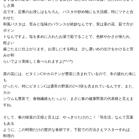
しさ満
点です。定番のお浸しはもちろん、パスタや炒め物にも大活躍。特にツナと合
わせた
和風パスタは、苦みと塩味のバランスが絶妙なんです。実は菜の花、茹で方が
ポイン
トなんですよ。塩を多めに入れたお湯で茹でることで、色鮮やかさが保たれ、
程よい
歯ごたえに仕上がります。お浸しにする時は、少し濃いめの出汁をかけると苦
みが和
らいでより美味しく食べられますよ(*^^*)
菜の花には、ビタミンCやカロテンが豊富に含まれているので、冬の疲れた体に
も
ぴったり。特にビタミンCは通常の野菜の2〜3倍も含まれているんです。また、
カル
シウムも豊富で、食物繊維もたっぷり。まさに春の健康野菜の代表格と言えま
すね。
そして、春の味覚の王様と言えば、やっぎりたけのこ！「筍生活」なんて言葉
もある
ように、この時期だけの贅沢な食材です。下茹での方法さえマスターすれば、
料理の