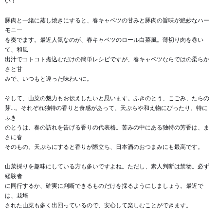
い！
豚肉と一緒に蒸し焼きにすると、春キャベツの甘みと豚肉の旨味が絶妙なハー
モニー
を奏でます。最近人気なのが、春キャベツのロール白菜風。薄切り肉を巻い
て、和風
出汁でコトコト煮込むだけの簡単レシピですが、春キャベツならではの柔らか
さと甘
みで、いつもと違った味わいに。
そして、山菜の魅力もお伝えしたいと思います。ふきのとう、こごみ、たらの
芽...。それぞれ独特の香りと食感があって、天ぷらや和え物にぴったり。特に
ふき
のとうは、春の訪れを告げる香りの代表格。苦みの中にある独特の芳香は、ま
さに春
そのもの。天ぷらにすると香りが際立ち、日本酒のおつまみにも最高です。
山菜採りを趣味にしている方も多いですよね。ただし、素人判断は禁物。必ず
経験者
に同行するか、確実に判断できるものだけを採るようにしましょう。最近で
は、栽培
された山菜も多く出回っているので、安心して楽しむことができます。