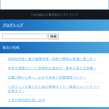
Copyright (C) 株式会社リズメライズ
ブログトップ
最近の投稿
花粉症対策と春の健康管理～花粉の季節を快適に過ごす～
年末大掃除のコツと効率的な進め方～新年を迎える準備～
読書の秋から冬へ～おすすめ本と読書環境づくり～
ハロウィンを楽しむための準備ガイド～仮装からパーティー
企画まで～
七夕の現代的な楽しみ方