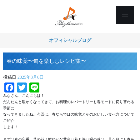
オフィシャルブログ
春の味覚〜旬を楽しむレシピ集〜
投稿日
2025年3月6日
Facebook
Twitter
Line
みなさん、こんにちは！
だんだんと暖かくなってきて、お料理のレパートリーも春モードに切り替わる
季節に
なってきましたね。今回は、春ならではの味覚とそのおいしい食べ方について
ご紹介
します！
まずは春の定番、菜の花！鮮やかな黄色い花と深い緑の茎は、見た目にも春ら