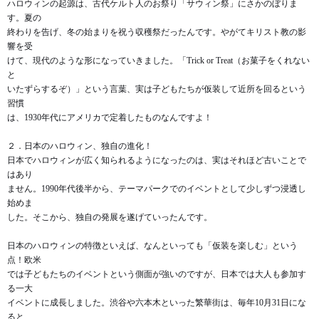
ハロウィンの起源は、古代ケルト人のお祭り「サウィン祭」にさかのぼりま
す。夏の
終わりを告げ、冬の始まりを祝う収穫祭だったんです。やがてキリスト教の影
響を受
けて、現代のような形になっていきました。「Trick or Treat（お菓子をくれない
と
いたずらするぞ）」という言葉、実は子どもたちが仮装して近所を回るという
習慣
は、1930年代にアメリカで定着したものなんですよ！
２．日本のハロウィン、独自の進化！
日本でハロウィンが広く知られるようになったのは、実はそれほど古いことで
はあり
ません。1990年代後半から、テーマパークでのイベントとして少しずつ浸透し
始めま
した。そこから、独自の発展を遂げていったんです。
日本のハロウィンの特徴といえば、なんといっても「仮装を楽しむ」という
点！欧米
では子どもたちのイベントという側面が強いのですが、日本では大人も参加す
る一大
イベントに成長しました。渋谷や六本木といった繁華街は、毎年10月31日にな
ると