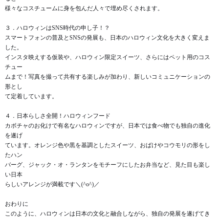
様々なコスチュームに身を包んだ人々で埋め尽くされます。
３．ハロウィンはSNS時代の申し子！？
スマートフォンの普及とSNSの発展も、日本のハロウィン文化を大きく変えま
した。
インスタ映えする仮装や、ハロウィン限定スイーツ、さらにはペット用のコス
チュー
ムまで！写真を撮って共有する楽しみが加わり、新しいコミュニケーションの
形とし
て定着しています。
４．日本らしさ全開！ハロウィンフード
カボチャのお化けで有名なハロウィンですが、日本では食べ物でも独自の進化
を遂げ
ています。オレンジ色や黒を基調としたスイーツ、おばけやコウモリの形をし
たハン
バーグ、ジャック・オ・ランタンをモチーフにしたお弁当など、見た目も楽し
い日本
らしいアレンジが満載です＼(^o^)／
おわりに
このように、ハロウィンは日本の文化と融合しながら、独自の発展を遂げてき