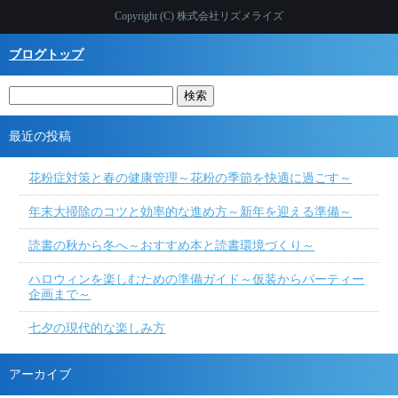
Copyright (C) 株式会社リズメライズ
ブログトップ
最近の投稿
花粉症対策と春の健康管理～花粉の季節を快適に過ごす～
年末大掃除のコツと効率的な進め方～新年を迎える準備～
読書の秋から冬へ～おすすめ本と読書環境づくり～
ハロウィンを楽しむための準備ガイド～仮装からパーティー
企画まで～
七夕の現代的な楽しみ方
アーカイブ